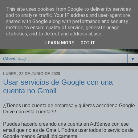
This site uses cookies from Google to deliver its services
Mi pequeño espacio, mpe.
and to analyze traffic. Your IP address and user-agent are
shared with Google along with performance and security
metrics to ensure quality of service, generate usage
Noticias actuales, informática, tecnología. Para que estés
statistics, and to detect and address abuse.
actualizado en todo momento. Descarga de software. Mi
LEARN MORE
GOT IT
pequeño espacio en Internet, mi visión de algunas cosas.
▼
LUNES, 22 DE JUNIO DE 2020
Usar servicios de Google con una
cuenta no Gmail
¿Tienes una cuenta de empresa y quieres acceder a Google
Drive con esta cuenta??
Puedes hacerlo creando una cuenta en AdSense con ese
email que no es de Gmail. Podrás usar todos lo servicios de
Google menos Gmail lógicamente.