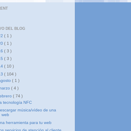
RENT
VO DEL BLOG
22
( 1 )
20
( 1 )
16
( 3 )
15
( 3 )
14
( 10 )
13
( 104 )
agosto
( 1 )
marzo
( 4 )
febrero
( 74 )
a tecnología NFC
escargar música/vídeo de una
web
na herramienta para tu web
os servicios de atención al cliente