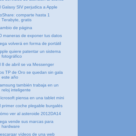
l Galaxy SIV perjudica a Apple
oShare: comparte hasta 1
Terabyte, gratis
ambio de página
0 maneras de exponer tus datos
ega volverá en forma de portátil
pple quiere patentar un sistema
fotográfico
l 8 de abril se va Messenger
os TP de Oro se quedan sin gala
este año
amsung también trabaja en un
reloj inteligente
icrosoft piensa en una tablet mini
l primer coche plegable burgalés
ómo ver al asteroide 2012DA14
ega vende sus marcas para
hardware
escargar vídeos de una web