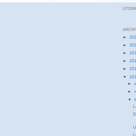
UTOR
ARCHI
►
20
►
20
►
20
►
20
►
20
▼
20
►
►
▼
L
D
U
L