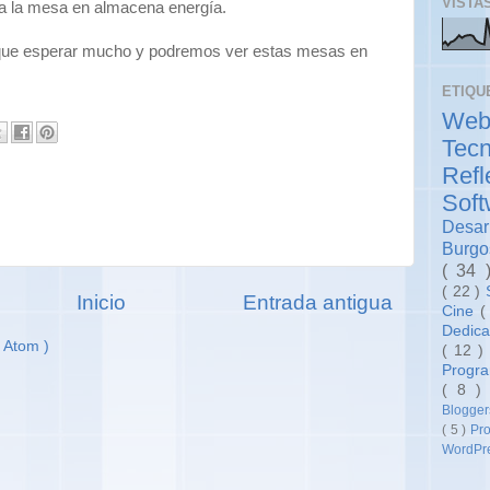
VISTA
a la mesa en almacena energía.
 que esperar mucho y podremos ver estas mesas en
ETIQU
We
Tec
Ref
Sof
Desar
Burg
( 34
( 22 )
Inicio
Entrada antigua
Cine
(
Dedica
 Atom )
( 12 
Progr
( 8 
Blogge
( 5 )
Pr
WordPr