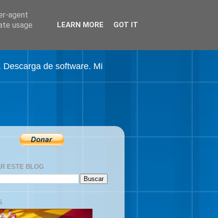
ser-agent
rate usage
LEARN MORE
GOT IT
. Descarga de software. Mi
R ESTE BLOG
S