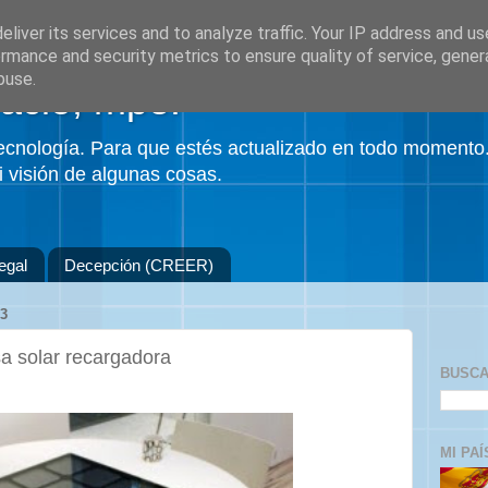
liver its services and to analyze traffic. Your IP address and u
rmance and security metrics to ensure quality of service, gene
buse.
acio, mpe.
 tecnología. Para que estés actualizado en todo momento
 visión de algunas cosas.
egal
Decepción (CREER)
3
a solar recargadora
BUSCA
MI PAÍ