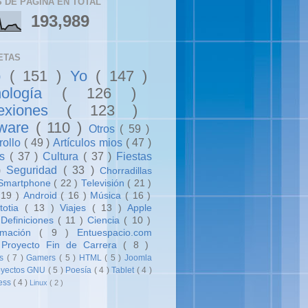
S DE PÁGINA EN TOTAL
193,989
ETAS
b
( 151 )
Yo
( 147 )
nología
( 126 )
lexiones
( 123 )
tware
( 110 )
Otros
( 59 )
rollo
( 49 )
Artículos mios
( 47 )
os
( 37 )
Cultura
( 37 )
Fiestas
 )
Seguridad
( 33 )
Chorradillas
Smartphone
( 22 )
Televisión
( 21 )
 19 )
Android
( 16 )
Música
( 16 )
totia
( 13 )
Viajes
( 13 )
Apple
)
Definiciones
( 11 )
Ciencia
( 10 )
amación
( 9 )
Entuespacio.com
)
Proyecto Fin de Carrera
( 8 )
rs
( 7 )
Gamers
( 5 )
HTML
( 5 )
Joomla
oyectos GNU
( 5 )
Poesía
( 4 )
Tablet
( 4 )
ess
( 4 )
Linux
( 2 )