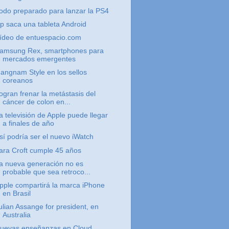
odo preparado para lanzar la PS4
p saca una tableta Android
ídeo de entuespacio.com
amsung Rex, smartphones para
mercados emergentes
angnam Style en los sellos
coreanos
ogran frenar la metástasis del
cáncer de colon en...
a televisión de Apple puede llegar
a finales de año
sí podría ser el nuevo iWatch
ara Croft cumple 45 años
a nueva generación no es
probable que sea retroco...
pple compartirá la marca iPhone
en Brasil
ulian Assange for president, en
Australia
uevas enseñanzas en Cloud