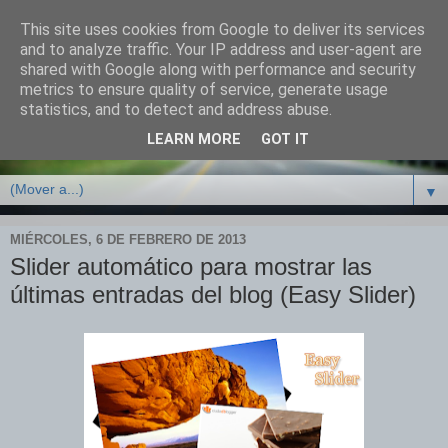
This site uses cookies from Google to deliver its services
Mi pequeño espacio, mpe.
and to analyze traffic. Your IP address and user-agent are
shared with Google along with performance and security
metrics to ensure quality of service, generate usage
Noticias actuales, informática, tecnología. Para que estés
statistics, and to detect and address abuse.
actualizado en todo momento. Descarga de software. Mi
LEARN MORE
GOT IT
pequeño espacio en Internet, mi visión de algunas cosas.
▼
MIÉRCOLES, 6 DE FEBRERO DE 2013
Slider automático para mostrar las
últimas entradas del blog (Easy Slider)